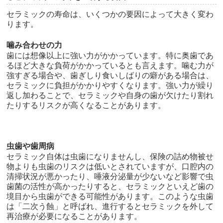
セラミックの寿命は、いくつかの要因によって大きく変わ
ります。
噛み合わせの力
歯には想像以上に強い力がかかっています。特に奥歯であ
るほど大きな負荷がかかっているとも言えます。噛む力が
強すぎる場合や、歯ぎしり食いしばりの癖がある場合は、
セラミックに負担がかかりやすくなります。強い力が繰り
返し加わることで、セラミックや自身の歯が欠けたり割れ
たりするリスクが高くなることがあります。
虫歯や歯周病
セラミック自体は虫歯になりませんし、保険の詰め物被せ
物よりも虫歯のリスクは低いとされていますが、口腔内の
清掃状況が悪かったり、唾液分泌量が少ないなど影響で虫
歯菌の活性が高かったりすると、セラミックといえど歯の
境目から虫歯ができる可能性があります。このような虫歯
は「二次う蝕」と呼ばれ、進行するとセラミックを外して
再治療が必要になることがあります。