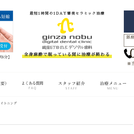
最短1時間の1DAY審美セラミック治療
銀座
全身麻酔で眠っている間に治療が終わる
駅6分】
※
クリニック概要(初めての方へ)
FAQ(よくある質問)
スタッフ紹介
治
ワイトニング