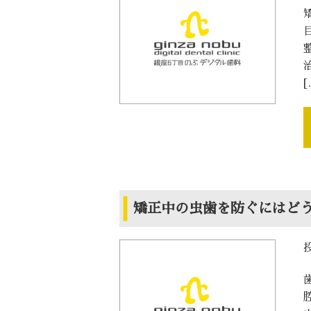
[
矯正中の虫歯を防ぐにはど