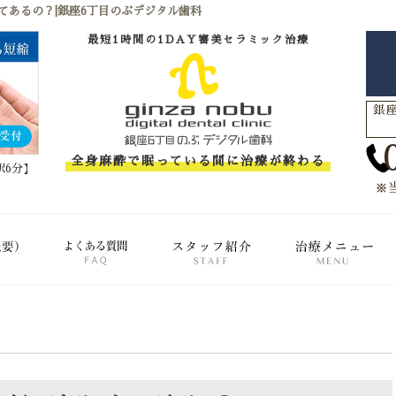
てあるの？|銀座6丁目のぶデジタル歯科
最短1時間の1DAY審美セラミック治療
銀座
全身麻酔で眠っている間に治療が終わる
駅6分】
※
クリニック概要(初めての方へ)
FAQ(よくある質問)
スタッフ紹介
治