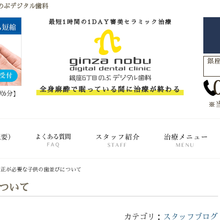
のぶデジタル歯科
最短1時間の1DAY審美セラミック治療
銀座
全身麻酔で眠っている間に治療が終わる
駅6分】
※
クリニック概要(初めての方へ)
FAQ(よくある質問)
スタッフ紹介
治
矯正が必要な子供の歯並びについて
ついて
カテゴリ：
スタッフブログ